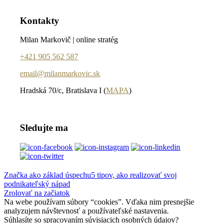
Kontakty
Milan Markovič | online stratég
+421 905 562 587
email@milanmarkovic.sk
Hradská 70/c, Bratislava I (
MAPA
)
Sledujte ma
Značka ako základ úspechu
5 tipov, ako realizovať svoj
podnikateľský nápad
Zrolovať na začiatok
Na webe používam súbory “cookies”. Vďaka nim presnejšie
analyzujem návštevnosť a používateľské nastavenia.
Súhlasíte so spracovaním súvisiacich osobných údajov?