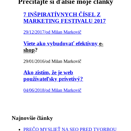
Prečítajte si ďalšie moje články
7 INŠPIRATÍVNYCH ČÍSEL Z
MARKETING FESTIVALU 2017
29/12/2017
/
od Milan Markovič
Viete ako vybudovať efektívny
e-
shop
?
29/01/2016
/
od Milan Markovič
Ako zistím, že je web
používateľsky prívetivý?
04/06/2018
/
od Milan Markovič
Najnovšie články
PREČO MYSLIEŤ NA SEO PRED TVORBOU