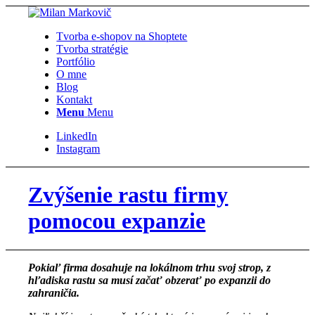
Tvorba e-shopov na Shoptete
Tvorba stratégie
Portfólio
O mne
Blog
Kontakt
Menu
Menu
LinkedIn
Instagram
Zvýšenie rastu firmy
pomocou expanzie
Pokiaľ firma dosahuje na lokálnom trhu svoj strop, z
hľadiska rastu sa musí začať obzerať po expanzii do
zahraničia.