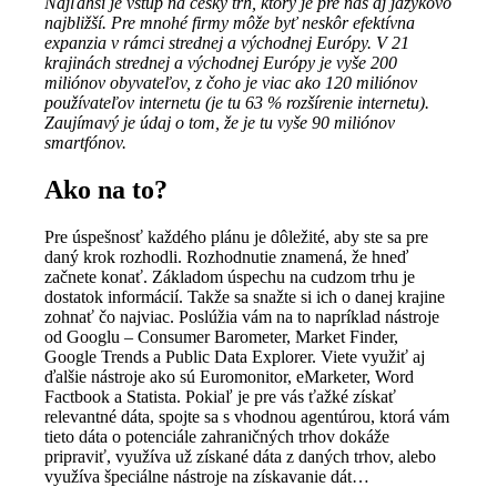
Najľahší je vstup na český trh, ktorý je pre nás aj jazykovo
najbližší. Pre mnohé firmy môže byť neskôr efektívna
expanzia v rámci strednej a východnej Európy. V 21
krajinách strednej a východnej Európy je vyše 200
miliónov obyvateľov, z čoho je viac ako 120 miliónov
používateľov internetu (je tu 63 % rozšírenie internetu).
Zaujímavý je údaj o tom, že je tu vyše 90 miliónov
smartfónov.
Ako na to?
Pre úspešnosť každého plánu je dôležité, aby ste sa pre
daný krok rozhodli. Rozhodnutie znamená, že hneď
začnete konať. Základom úspechu na cudzom trhu je
dostatok informácií. Takže sa snažte si ich o danej krajine
zohnať čo najviac. Poslúžia vám na to napríklad nástroje
od Googlu – Consumer Barometer, Market Finder,
Google Trends a Public Data Explorer. Viete využiť aj
ďalšie nástroje ako sú Euromonitor, eMarketer, Word
Factbook a Statista. Pokiaľ je pre vás ťažké získať
relevantné dáta, spojte sa s vhodnou agentúrou, ktorá vám
tieto dáta o potenciále zahraničných trhov dokáže
pripraviť, využíva už získané dáta z daných trhov, alebo
využíva špeciálne nástroje na získavanie dát…