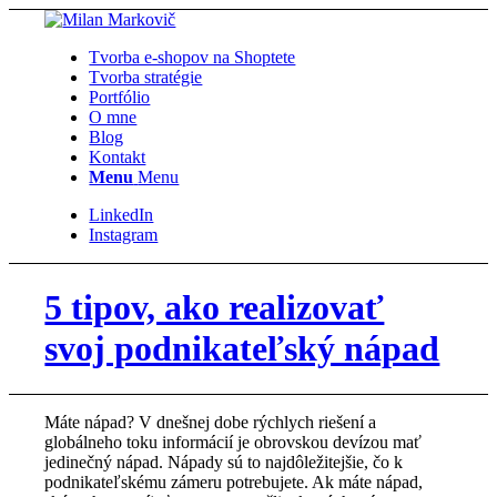
Tvorba e-shopov na Shoptete
Tvorba stratégie
Portfólio
O mne
Blog
Kontakt
Menu
Menu
LinkedIn
Instagram
5 tipov, ako realizovať
svoj podnikateľský nápad
Máte nápad? V dnešnej dobe rýchlych riešení a
globálneho toku informácií je obrovskou devízou mať
jedinečný nápad. Nápady sú to najdôležitejšie, čo k
podnikateľskému zámeru potrebujete. Ak máte nápad,