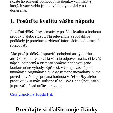
skúste ho rozvíjať pomocou myšlienkových máp, z
ktorých vám vzídu jednotlivé úlohy a otázky na
doriešenie.
1. Posúďte kvalitu vášho nápadu
Je veľmi dôležité systematicky posúdiť kvalitu a hodnotu
produktu alebo služby. Na relevantné a spoľahlivé
podklady je potrebné zozbierať informácie a odborne ich
spracovať.
Ako prvé je dôležité spraviť podrobnú analýzu trhu a
analýzu konkurencie. Dá vám to odpoveď na to, či je váš
nápad jedinečný a viete tak správne definovať jeho
konkurenčné výhody. Spíšte si, v čom je váš nápad
unikátny a originálny a či je dostatočne inovatívny. Viete
povedať, v čom je pridaná hodnota vašej služby alebo
produktu? Ak máte skúsenosť so SWAT analýzou, tak si
ju pre váš nápad určite spravte…
Celý článok na TouchIT.sk
Prečítajte si ďalšie moje články