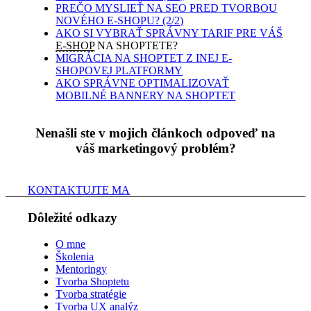
PREČO MYSLIEŤ NA SEO PRED TVORBOU
NOVÉHO E-SHOPU? (2/2)
AKO SI VYBRAŤ SPRÁVNY TARIF PRE VÁŠ
E-SHOP
NA SHOPTETE?
MIGRÁCIA NA SHOPTET Z INEJ E-
SHOPOVEJ PLATFORMY
AKO SPRÁVNE OPTIMALIZOVAŤ
MOBILNÉ BANNERY NA SHOPTET
Nenašli ste v mojich článkoch odpoveď na
váš marketingový problém?
KONTAKTUJTE MA
Dôležité odkazy
O mne
Školenia
Mentoringy
Tvorba Shoptetu
Tvorba stratégie
Tvorba UX analýz