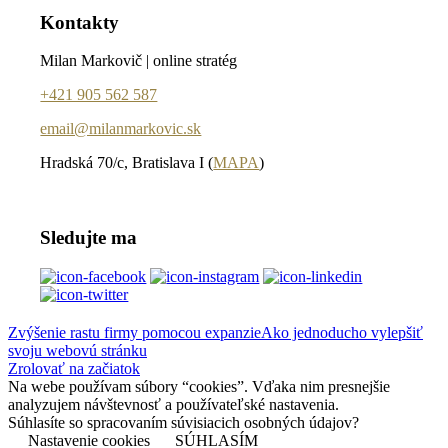
Kontakty
Milan Markovič | online stratég
+421 905 562 587
email@milanmarkovic.sk
Hradská 70/c, Bratislava I (
MAPA
)
Sledujte ma
Zvýšenie rastu firmy pomocou expanzie
Ako jednoducho vylepšiť
svoju webovú stránku
Zrolovať na začiatok
Na webe používam súbory “cookies”. Vďaka nim presnejšie
analyzujem návštevnosť a používateľské nastavenia.
Súhlasíte so spracovaním súvisiacich osobných údajov?
Nastavenie cookies
SÚHLASÍM