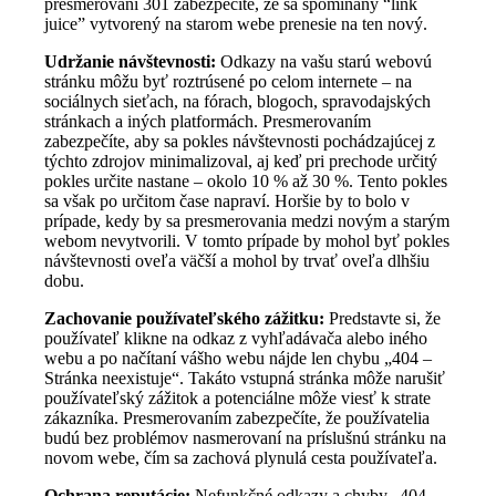
presmerovaní 301 zabezpečíte, že sa spomínaný “link
juice” vytvorený na starom webe prenesie na ten nový.
Udržanie návštevnosti:
Odkazy na vašu starú webovú
stránku môžu byť roztrúsené po celom internete – na
sociálnych sieťach, na fórach, blogoch, spravodajských
stránkach a iných platformách. Presmerovaním
zabezpečíte, aby sa pokles návštevnosti pochádzajúcej z
týchto zdrojov minimalizoval, aj keď pri prechode určitý
pokles určite nastane – okolo 10 % až 30 %. Tento pokles
sa však po určitom čase napraví. Horšie by to bolo v
prípade, kedy by sa presmerovania medzi novým a starým
webom nevytvorili. V tomto prípade by mohol byť pokles
návštevnosti oveľa väčší a mohol by trvať oveľa dlhšiu
dobu.
Zachovanie používateľského zážitku:
Predstavte si, že
používateľ klikne na odkaz z vyhľadávača alebo iného
webu a po načítaní vášho webu nájde len chybu „404 –
Stránka neexistuje“. Takáto vstupná stránka môže narušiť
používateľský zážitok a potenciálne môže viesť k strate
zákazníka. Presmerovaním zabezpečíte, že používatelia
budú bez problémov nasmerovaní na príslušnú stránku na
novom webe, čím sa zachová plynulá cesta používateľa.
Ochrana reputácie:
Nefunkčné odkazy a chyby „404 –