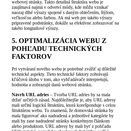
webovej stránky. Takto detailná štruktúra webu je
zaujímavá najmä v odvetví módy, kde môžu vznikať
naozaj dlhé výrazy spojené s daným oblečením, štýlom,
veľkosťou alebo farbou. Ak má web pre takéto výrazy
pripravené podstránky, dokáže sa efektívne zobrazovať na
takéto longtailové výrazy.
5. OPTIMALIZÁCIA WEBU Z
POHĽADU TECHNICKÝCH
FAKTOROV
Pri vytváraní nového webu je potrebné zvážiť aj dôležité
technické aspekty. Tieto technické faktory zohrávajú
kľúčovú úlohu v tom, ako vyhľadávače interpretujú,
hodnotia a zobrazujú danú webovú stránku.
Návrh URL adries
– Tvorba URL adries by sa mala
držať určitých zásad. Najdôležitejšie je, aby URL adresy
mali určitú logickú štruktúru, ktorá korešponduje s celou
štruktúrou webu. To znamená, že domovská stránka by
mala figurovať ako nadradená a jednotlivé kategórie by
mali by zase nadradené stránky konkrétnym článkom
alebo produktom. URL adresy by mali byť z pohľadu