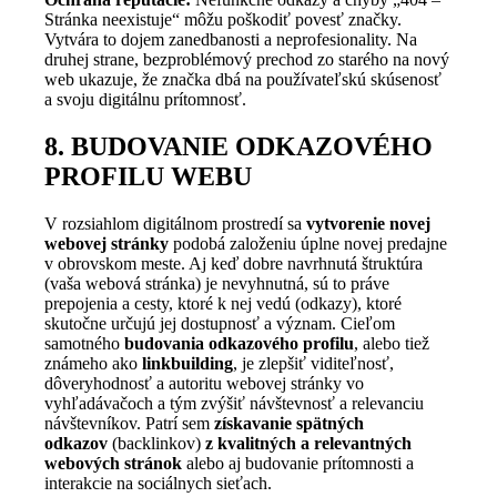
Stránka neexistuje“ môžu poškodiť povesť značky.
Vytvára to dojem zanedbanosti a neprofesionality. Na
druhej strane, bezproblémový prechod zo starého na nový
web ukazuje, že značka dbá na používateľskú skúsenosť
a svoju digitálnu prítomnosť.
8. BUDOVANIE ODKAZOVÉHO
PROFILU WEBU
V rozsiahlom digitálnom prostredí sa
vytvorenie novej
webovej stránky
podobá založeniu úplne novej predajne
v obrovskom meste. Aj keď dobre navrhnutá štruktúra
(vaša webová stránka) je nevyhnutná, sú to práve
prepojenia a cesty, ktoré k nej vedú (odkazy), ktoré
skutočne určujú jej dostupnosť a význam. Cieľom
samotného
budovania odkazového profilu
, alebo tiež
známeho ako
linkbuilding
, je zlepšiť viditeľnosť,
dôveryhodnosť a autoritu webovej stránky vo
vyhľadávačoch a tým zvýšiť návštevnosť a relevanciu
návštevníkov. Patrí sem
získavanie spätných
odkazov
(backlinkov)
z kvalitných a relevantných
webových stránok
alebo aj budovanie prítomnosti a
interakcie na sociálnych sieťach.