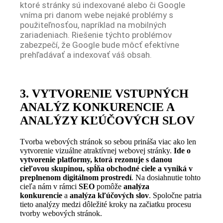
ktoré stránky sú indexované alebo či Google
vníma pri danom webe nejaké problémy s
použiteľnosťou, napríklad na mobilných
zariadeniach. Riešenie týchto problémov
zabezpečí, že Google bude môcť efektívne
prehľadávať a indexovať váš obsah.
3. VYTVORENIE VSTUPNÝCH
ANALÝZ KONKURENCIE A
ANALÝZY KĽÚČOVÝCH SLOV
Tvorba webových stránok so sebou prináša viac ako len
vytvorenie vizuálne atraktívnej webovej stránky.
Ide o
vytvorenie platformy, ktorá rezonuje s danou
cieľovou skupinou, spĺňa obchodné ciele a vyniká v
preplnenom digitálnom prostredí
. Na dosiahnutie tohto
cieľa nám v rámci
SEO
pomôže
analýza
konkurencie
a
analýza kľúčových slov
. Spoločne patria
tieto analýzy medzi dôležité kroky na začiatku procesu
tvorby webových stránok.