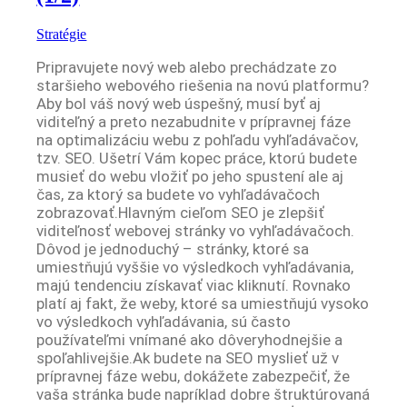
Stratégie
Pripravujete nový web alebo prechádzate zo
staršieho webového riešenia na novú platformu?
Aby bol váš nový web úspešný, musí byť aj
viditeľný a preto nezabudnite v prípravnej fáze
na optimalizáciu webu z pohľadu vyhľadávačov,
tzv. SEO. Ušetrí Vám kopec práce, ktorú budete
musieť do webu vložiť po jeho spustení ale aj
čas, za ktorý sa budete vo vyhľadávačoch
zobrazovať.Hlavným cieľom SEO je zlepšiť
viditeľnosť webovej stránky vo vyhľadávačoch.
Dôvod je jednoduchý – stránky, ktoré sa
umiestňujú vyššie vo výsledkoch vyhľadávania,
majú tendenciu získavať viac kliknutí. Rovnako
platí aj fakt, že weby, ktoré sa umiestňujú vysoko
vo výsledkoch vyhľadávania, sú často
používateľmi vnímané ako dôveryhodnejšie a
spoľahlivejšie.Ak budete na SEO myslieť už v
prípravnej fáze webu, dokážete zabezpečiť, že
vaša stránka bude napríklad dobre štruktúrovaná