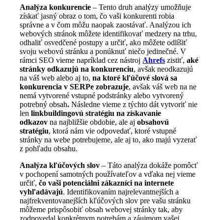
Analýza konkurencie
– Tento druh analýzy umožňuje
získať jasný obraz o tom, čo vaši konkurenti robia
správne a v čom môžu naopak zaostávať. Analýzou ich
webových stránok môžete identifikovať medzery na trhu,
odhaliť osvedčené postupy a určiť, ako môžete odlíšiť
svoju webovú stránku a ponúknuť niečo jedinečné. V
rámci SEO vieme napríklad cez nástroj
Ahrefs
zistiť,
aké
stránky odkazujú na konkurenciu
, avšak neodkazujú
na váš web alebo aj to,
na ktoré kľúčové slová sa
konkurencia v SERPe zobrazuje
, avšak váš web na ne
nemá vytvorené vstupné podstránky alebo vytvorený
potrebný obsah
.
Následne vieme z týchto dát vytvoriť nie
len
linkbuildingovú stratégiu na získavanie
odkazov
na najbližšie obdobie, ale aj
obsahovú
stratégiu
, ktorá nám vie odpovedať, ktoré vstupné
stránky na webe potrebujeme, ale aj to, ako majú vyzerať
z pohľadu obsahu.
Analýza kľúčových slov
– Táto analýza dokáže pomôcť
v pochopení samotných používateľov a vďaka nej vieme
určiť,
čo vaši potenciálni zákazníci na internete
vyhľadávajú
. Identifikovaním najrelevantnejších a
najfrekventovanejších kľúčových slov pre vašu stránku
môžeme prispôsobiť obsah webovej stránky tak, aby
zodpovedal konkrétnym potrebám a záujmom vašej