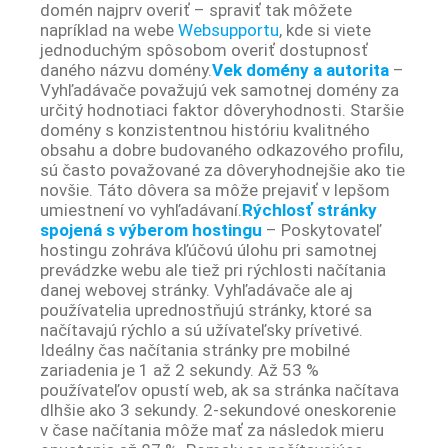
domén najprv overiť – spraviť tak môžete
napríklad na webe
Websupportu
, kde si viete
jednoduchým spôsobom overiť dostupnosť
daného názvu domény.
Vek domény a autorita
–
Vyhľadávače považujú vek samotnej domény za
určitý hodnotiaci faktor dôveryhodnosti. Staršie
domény s konzistentnou históriu kvalitného
obsahu a dobre budovaného odkazového profilu,
sú často považované za dôveryhodnejšie ako tie
novšie. Táto dôvera sa môže prejaviť v lepšom
umiestnení vo vyhľadávaní.
Rýchlosť stránky
spojená s výberom hostingu
– Poskytovateľ
hostingu zohráva kľúčovú úlohu pri samotnej
prevádzke webu ale tiež pri rýchlosti načítania
danej webovej stránky. Vyhľadávače ale aj
používatelia uprednostňujú stránky, ktoré sa
načítavajú rýchlo a sú užívateľsky prívetivé.
Ideálny čas načítania stránky pre mobilné
zariadenia je 1 až 2 sekundy. Až 53 %
používateľov opustí web, ak sa stránka načítava
dlhšie ako 3 sekundy. 2-sekundové oneskorenie
v čase načítania môže mať za následok mieru