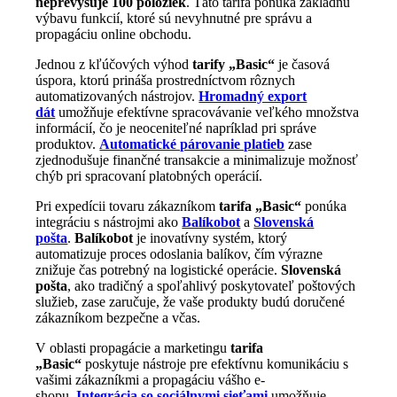
neprevyšuje 100 položiek
. Táto tarifa ponúka základnú
výbavu funkcií, ktoré sú nevyhnutné pre správu a
propagáciu online obchodu.
Jednou z kľúčových výhod
tarify „Basic“
je časová
úspora, ktorú prináša prostredníctvom rôznych
automatizovaných nástrojov.
Hromadný export
dát
umožňuje efektívne spracovávanie veľkého množstva
informácií, čo je neoceniteľné napríklad pri správe
produktov.
Automatické párovanie platieb
zase
zjednodušuje finančné transakcie a minimalizuje možnosť
chýb pri spracovaní platobných operácií.
Pri expedícii tovaru zákazníkom
tarifa „Basic“
ponúka
integráciu s nástrojmi ako
Balíkobot
a
Slovenská
pošta
.
Balíkobot
je inovatívny systém, ktorý
automatizuje proces odoslania balíkov, čím výrazne
znižuje čas potrebný na logistické operácie.
Slovenská
pošta
, ako tradičný a spoľahlivý poskytovateľ poštových
služieb, zase zaručuje, že vaše produkty budú doručené
zákazníkom bezpečne a včas.
V oblasti propagácie a marketingu
tarifa
„Basic“
poskytuje nástroje pre efektívnu komunikáciu s
vašimi zákazníkmi a propagáciu vášho e-
shopu.
Integrácia so sociálnymi sieťami
umožňuje