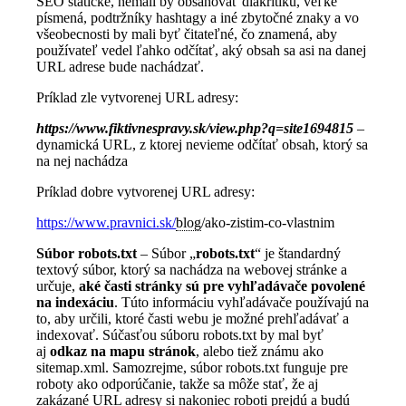
SEO statické, nemali by obsahovať diakritiku, veľké
písmená, podtržníky hashtagy a iné zbytočné znaky a vo
všeobecnosti by mali byť čitateľné, čo znamená, aby
používateľ vedel ľahko odčítať, aký obsah sa asi na danej
URL adrese bude nachádzať.
Príklad zle vytvorenej URL adresy:
https://www.fiktivnespravy.sk/view.php?q=site1694815
–
dynamická URL, z ktorej nevieme odčítať obsah, ktorý sa
na nej nachádza
Príklad dobre vytvorenej URL adresy:
https://www.pravnici.sk/
blog
/ako-zistim-co-vlastnim
Súbor robots.txt
– Súbor „
robots.txt
“ je štandardný
textový súbor, ktorý sa nachádza na webovej stránke a
určuje,
aké časti stránky sú pre vyhľadávače povolené
na indexáciu
. Túto informáciu vyhľadávače používajú na
to, aby určili, ktoré časti webu je možné prehľadávať a
indexovať. Súčasťou súboru robots.txt by mal byť
aj
odkaz na mapu stránok
, alebo tiež známu ako
sitemap.xml. Samozrejme, súbor robots.txt funguje pre
roboty ako odporúčanie, takže sa môže stať, že aj
zakázané URL adresy si nakoniec roboti prejdú a budú