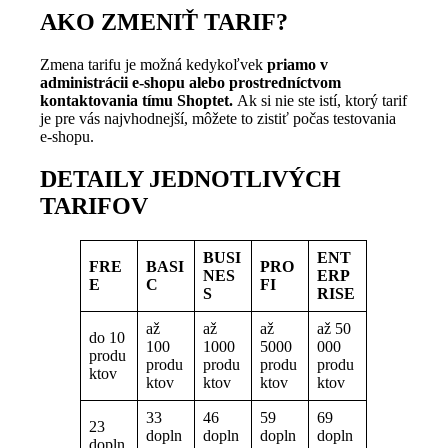
AKO ZMENIŤ TARIF?
Zmena tarifu je možná kedykoľvek
priamo v
administrácii e-shopu alebo prostredníctvom
kontaktovania tímu Shoptet.
Ak si nie ste istí, ktorý tarif
je pre vás najvhodnejší, môžete to zistiť počas testovania
e-shopu.
DETAILY JEDNOTLIVÝCH
TARIFOV
BUSI
ENT
FRE
BASI
PRO
NES
ERP
E
C
FI
S
RISE
až
až
až
až 50
do 10
100
1000
5000
000
produ
produ
produ
produ
produ
ktov
ktov
ktov
ktov
ktov
33
46
59
69
23
dopln
dopln
dopln
dopln
dopln