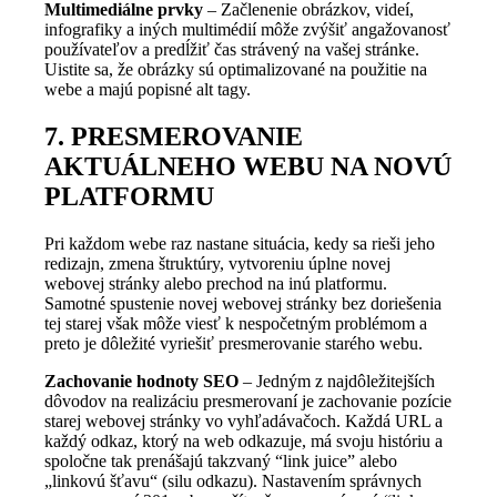
Multimediálne prvky
– Začlenenie obrázkov, videí,
infografiky a iných multimédií môže zvýšiť angažovanosť
používateľov a predĺžiť čas strávený na vašej stránke.
Uistite sa, že obrázky sú optimalizované na použitie na
webe a majú popisné alt tagy.
7. PRESMEROVANIE
AKTUÁLNEHO WEBU NA NOVÚ
PLATFORMU
Pri každom webe raz nastane situácia, kedy sa rieši jeho
redizajn, zmena štruktúry, vytvoreniu úplne novej
webovej stránky alebo prechod na inú platformu.
Samotné spustenie novej webovej stránky bez doriešenia
tej starej však môže viesť k nespočetným problémom a
preto je dôležité vyriešiť presmerovanie starého webu.
Zachovanie hodnoty SEO
– Jedným z najdôležitejších
dôvodov na realizáciu presmerovaní je zachovanie pozície
starej webovej stránky vo vyhľadávačoch. Každá URL a
každý odkaz, ktorý na web odkazuje, má svoju históriu a
spoločne tak prenášajú takzvaný “link juice” alebo
„linkovú šťavu“ (silu odkazu). Nastavením správnych