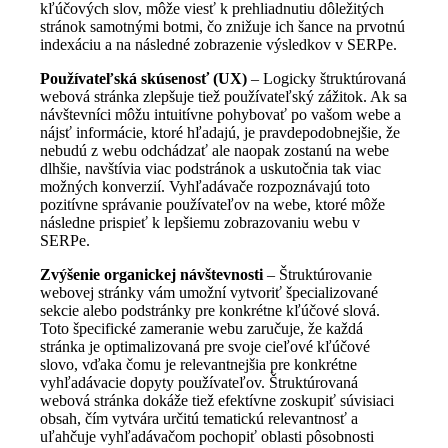
kľúčových slov, môže viesť k prehliadnutiu dôležitých
stránok samotnými botmi, čo znižuje ich šance na prvotnú
indexáciu a na následné zobrazenie výsledkov v SERPe.
Používateľská skúsenosť (UX)
– Logicky štruktúrovaná
webová stránka zlepšuje tiež používateľský zážitok. Ak sa
návštevníci môžu intuitívne pohybovať po vašom webe a
nájsť informácie, ktoré hľadajú, je pravdepodobnejšie, že
nebudú z webu odchádzať ale naopak zostanú na webe
dlhšie, navštívia viac podstránok a uskutočnia tak viac
možných konverzií. Vyhľadávače rozpoznávajú toto
pozitívne správanie používateľov na webe, ktoré môže
následne prispieť k lepšiemu zobrazovaniu webu v
SERPe.
Zvýšenie organickej návštevnosti
– Štruktúrovanie
webovej stránky vám umožní vytvoriť špecializované
sekcie alebo podstránky pre konkrétne kľúčové slová.
Toto špecifické zameranie webu zaručuje, že každá
stránka je optimalizovaná pre svoje cieľové kľúčové
slovo, vďaka čomu je relevantnejšia pre konkrétne
vyhľadávacie dopyty používateľov. Štruktúrovaná
webová stránka dokáže tiež efektívne zoskupiť súvisiaci
obsah, čím vytvára určitú tematickú relevantnosť a
uľahčuje vyhľadávačom pochopiť oblasti pôsobnosti