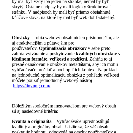
by mal byť vždy iba jeden na stránke, nemal by byť
skrytý. Ostatné nadpisy by mali logicky štruktúrovať
stránku. V nadpisoch by mali byť priamo obsiahnuté
kľúčové slová, na ktoré by mal byť web dohľadateľný.
Obrázky
– robia webový obsah nielen prístupnejším, ale
aj atraktívnejším a pútavejším pre
používateľov.
Optimalizácia obrázkov
v sebe preto
zahŕňa vytváranie a poskytovanie
kvalitných obrázkov v
ideálnom formáte, veľkosti
a
rozlíšení
. Zahŕňa to aj
presné označovanie obrázkov metadátami, aby ich mohli
vyhľadávače prečítať a pochopiť ich kontext. Napríklad
na jednoduchú optimalizáciu obrázku z pohľadu veľkosti
môžete použiť jednoduchý webový nástroj –
https://tinypng.com/
Dôležitým spoločným menovateľom pre webový obsah
sú aj nasledovné kritéria:
Kvalita a originalita
– Vyhľadávače uprednostňujú
kvalitný a originálny obsah. Uistite sa, že váš obsah
poskytuje hodnotu, odpovedá na otázky používateľov a