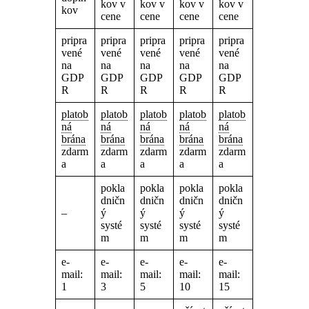
kov v
kov v
kov v
kov v
kov
cene
cene
cene
cene
pripra
pripra
pripra
pripra
pripra
vené
vené
vené
vené
vené
na
na
na
na
na
GDP
GDP
GDP
GDP
GDP
R
R
R
R
R
platob
platob
platob
platob
platob
ná
ná
ná
ná
ná
brána
brána
brána
brána
brána
zdarm
zdarm
zdarm
zdarm
zdarm
a
a
a
a
a
pokla
pokla
pokla
pokla
dničn
dničn
dničn
dničn
–
ý
ý
ý
ý
systé
systé
systé
systé
m
m
m
m
e-
e-
e-
e-
e-
mail:
mail:
mail:
mail:
mail:
1
3
5
10
15