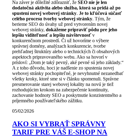
Na záver je dôležité zdôrazniť, že
SEO nie je len
dodatočná aktivita alebo služba, ktorá sa pridá až po
spustení novej webovej stránky
.
Je to kľúčová súčasť
celého procesu tvorby webovej stránky
. Tým, že
berieme SEO do úvahy už pred vytvorením novej
webovej stránky,
dokážeme pripraviť pôdu pre jeho
lepšiu viditeľnosť a lepšiu návštevnosť
v
konkurenčnom prostredí. Či už hovoríme o výbere
správnej domény, analýzach konkurencie, tvorbe
prehľadnej štruktúry alebo o technických či obsahových
aspektoch pripravovaného webu. Ako sa hovorí v
prísloví: „Dom je taký pevný, aké pevné sú jeho základy.“
A z toho dôvodu, hoci je nadšenie zo spustenia novej
webovej stránky pochopiteľné, je nevyhnutné nezanedbať
všetky kroky, ktoré sme si v článku spomenuli. Správne
presmerovanie starej webovej lokality na novú je tiež
rozhodujúcim krokom na zabezpečenie kontinuity,
zachovanie hodnoty SEO a poskytnutie konzistentného a
príjemného používateľského zážitku.
05/02/2026
AKO SI VYBRAŤ SPRÁVNY
TARIF PRE VÁŠ E-SHOP NA