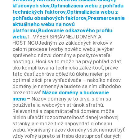
kľúčových slov,Optimalizácia webu z pohľadu
technických faktorov,Optimalizácia webu z
pohľadu obsahových faktorov,Presmerovanie
aktuálneho webu na novú
platformu,Budovanie odkazového profilu
webu.
1. VÝBER SPRÁVNEJ DOMÉNY A
HOSTINGU
Jedným zo základných krokov v
celom procese tvorby nového webu je výber
správneho názvu domény a poskytovateľa
hostingu. Hoci sa to môže na prvý pohľad zdať
ako komplikovaná technická záležitosť, práve
táto časť zohráva dôležitú úlohu nielen pri
optimalizácii pre vyhľadávače – nakoľko názov
domény je nemenný a budete sa ním dlhodobo
prezentovať.
Názov domény a budovanie
mena
– Názov domény je to prvé, s čím sa
používatelia webových stránok stretnú.
Relevantná a zapamätateľná doména môže
nielen uľahčiť rozpoznateľnosť danej webovej
stránky, ale môže tiež napovedať o obsahu
webu. Vysnívaný názov domény však nemusí byť
vždy voľný a preto si treba dostupnosť daných