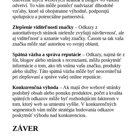
odvetví. To vám môže pomôcť nadviazať dlhodobé
vzťahy, ktoré sú obojstranne výhodné, podporujú
spoluprácu a potenciálne partnerstvá.
Zlepšenie viditeľnosti značky
– Odkazy z
autoritatívnych stránok nielenže zvyšujú návštevnosť, ale
aj viditeľnosť a uznanie vašej značky. Časom sa tak vaša
značka môže stať autoritou vo svojej oblasti.
Spätná väzba a správa reputácie
– Odkazy, najmä tie z
fór, blogov alebo stránok s recenziami, môžu poskytnúť
informácie o tom, ako trh vníma vašu značku, produkty
alebo služby. Táto spätná väzba môže byť neoceniteľná
pri zlepšovaní a správe vašej online reputácie.
Konkurenčná výhoda
– Ak majú dve webové stránky
podobný obsah alebo ponuku produktov, počet a kvalita
spätných odkazov môže byť rozhodujúcim faktorom v
tom, ktorý web sa umiestni vyššie. V konkurenčných
segmentoch vám môže stratégia budovania odkazov
poskytnúť výhodu nad konkurenciou.
ZÁVER