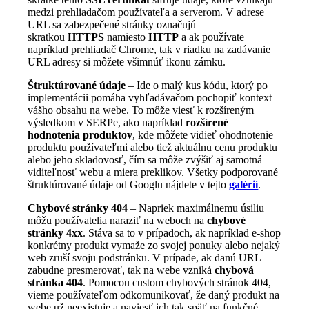
medzi prehliadačom používateľa a serverom. V adrese
URL sa zabezpečené stránky označujú
skratkou
HTTPS
namiesto
HTTP
a ak používate
napríklad prehliadač Chrome, tak v riadku na zadávanie
URL adresy si môžete všimnúť ikonu zámku.
Štruktúrované údaje
– Ide o malý kus kódu, ktorý po
implementácii pomáha vyhľadávačom pochopiť kontext
vášho obsahu na webe. To môže viesť k rozšíreným
výsledkom v SERPe, ako napríklad
rozšírené
hodnotenia produktov
, kde môžete vidieť ohodnotenie
produktu používateľmi alebo tiež aktuálnu cenu produktu
alebo jeho skladovosť, čím sa môže zvýšiť aj samotná
viditeľnosť webu a miera preklikov. Všetky podporované
štruktúrované údaje od Googlu nájdete v tejto
galérií
.
Chybové stránky 404
– Napriek maximálnemu úsiliu
môžu používatelia naraziť na weboch na
chybové
stránky 4xx
. Stáva sa to v prípadoch, ak napríklad
e-shop
konkrétny produkt vymaže zo svojej ponuky alebo nejaký
web zruší svoju podstránku. V prípade, ak danú URL
zabudne presmerovať, tak na webe vzniká
chybová
stránka 404
. Pomocou custom chybových stránok 404,
vieme používateľom odkomunikovať, že daný produkt na
webe už neexistuje a naviesť ich tak späť na funkčné