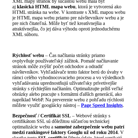
XML mapy stránok by súčastou webu mala byť
aj
klasická HTML mapa webu
, ktorá je vytvorená ako
HTML stránka na webe. V kontraste s XML mapou webu
je HTML mapa webu priamo pre návštevníkov webu a je
pre nich čitateľná. Môže byť tiež kreatívnejšia a
atraktívnejšia, čo jej dáva výhodu oproti jednoduchému
XML súboru.
Rýchlosť webu
– Čas načítania stránky priamo
ovplyvňuje používateľský zážitok. Pomalé načítavanie
stránok môže zvýšiť počet odchodov a odradiť
návštevníkov. Vyhľadávače tento faktor berú do úvahy v
rámci celého vyhodnocovacieho procesu a vo výsledkoch
vyhľadávania uprednostňujú užívateľsky prívetivejšie
stránky s rýchlejším načítaním. Optimalizujte príliš veľké
obrázky alebo pracujte s formátmi ďalších generácií, ako
napríklad WebP. Na preverenie webu z pohľadu rýchlosti
môžete využiť googlácky nástroj –
Page Speed Insights
.
Bezpečnosť / Certifikát SSL
– Webové stránky s
certifikátom SSL sú dôležitou súčasťou technickej
optimalizácie webu a
samotné zabezpečenie webu patrí
medzi rankingové faktory Googlu už od roku 2014
. V
skratke tento
SSL certifikát
šifruje údaje, ktoré vznikajú