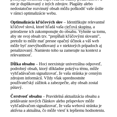
nie je duplikovaný z iných zdrojov. Plagiáty alebo
nedostatočne rozvinutý obsah môžu poškodiť vaše úsilie
v rámci optimalizácie webu.
Optimalizácia kľúčových slov
– Identifikujte relevantné
kľúčové slová, ktoré hľadá vaša
cieľová skupina
, a
prirodzene ich zakomponujte do obsahu. Vyhnite sa tomu,
aby ste svoj obsah tzv. “prepĺňali kľúčovými slovami”,
pretože to môže mať presne opačný účinok a váš web
môže byť znevýhodňovaný a v niektorých prípadoch aj
penalizovaný. Namiesto toho sa zamerajte na kontext a
relevantnosť.
Dĺžka obsahu
– Hoci neexistuje univerzálna odpoveď,
podrobný obsah, ktorý dôkladne pokrýva tému, môže
vyhľadávačom signalizovať, že vaša stránka je cenným
zdrojom informácií. Vždy však uprednostnite
používateľský zážitok a zabezpečte, aby obsah zostal
pútavý.
Čerstvosť obsahu
– Pravidelná aktualizácia obsahu a
pridávanie nových článkov alebo príspevkov môže
vyhľadávačom signalizovať, že vaša webová stránka je
aktívna a aktuálna, čo môže viesť k lepšiemu hodnoteniu.