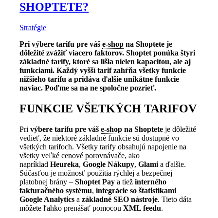
SHOPTETE?
Stratégie
Pri výbere tarifu pre váš
e-shop
na Shoptete je
dôležité zvážiť viacero faktorov. Shoptet ponúka štyri
základné tarify, ktoré sa líšia nielen kapacitou, ale aj
funkciami. Každý vyšší tarif zahŕňa všetky funkcie
nižšieho tarifu a pridáva ďalšie unikátne funkcie
naviac. Poďme sa na ne spoločne pozrieť.
FUNKCIE VŠETKÝCH TARIFOV
Pri
výbere tarifu pre váš
e-shop
na Shoptete
je dôležité
vedieť, že niektoré základné funkcie sú dostupné vo
všetkých tarifoch. Všetky tarify obsahujú napojenie na
všetky veľké cenové porovnávače, ako
napríklad
Heureka
,
Google Nákupy
,
Glami
a ďalšie.
Súčasťou je možnosť použitia rýchlej a bezpečnej
platobnej brány –
Shoptet Pay
a tiež
interného
fakturačného systému
,
integrácie so štatistikami
Google Analytics
a
základné SEO nástroje
. Tieto dáta
môžete ľahko prenášať pomocou
XML feedu
.