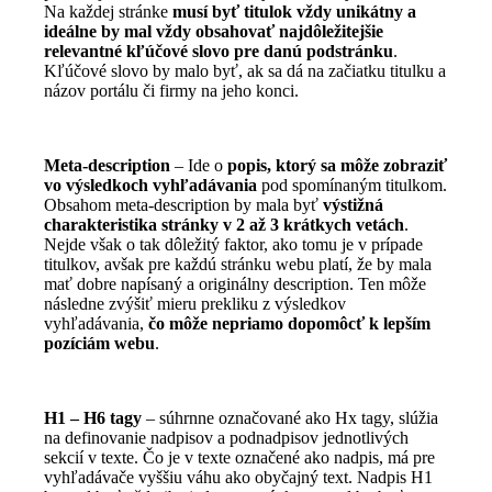
Na každej stránke
musí byť titulok vždy unikátny a
ideálne by mal vždy obsahovať najdôležitejšie
relevantné kľúčové slovo pre danú podstránku
.
Kľúčové slovo by malo byť, ak sa dá na začiatku titulku a
názov portálu či firmy na jeho konci.
Meta-description
– Ide o
popis, ktorý sa môže zobraziť
vo výsledkoch vyhľadávania
pod spomínaným titulkom.
Obsahom meta-description by mala byť
výstižná
charakteristika stránky v 2 až 3 krátkych vetách
.
Nejde však o tak dôležitý faktor, ako tomu je v prípade
titulkov, avšak pre každú stránku webu platí, že by mala
mať dobre napísaný a originálny description. Ten môže
následne zvýšiť mieru prekliku z výsledkov
vyhľadávania,
čo môže nepriamo dopomôcť k lepším
pozíciám webu
.
H1 – H6 tagy
– súhrnne označované ako Hx tagy, slúžia
na definovanie nadpisov a podnadpisov jednotlivých
sekcií v texte. Čo je v texte označené ako nadpis, má pre
vyhľadávače vyššiu váhu ako obyčajný text. Nadpis H1