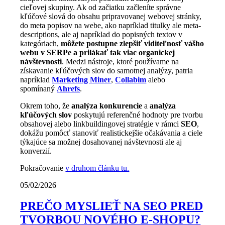
cieľovej skupiny. Ak od začiatku začleníte správne
kľúčové slová do obsahu pripravovanej webovej stránky,
do meta popisov na webe, ako napríklad titulky ale meta-
descriptions, ale aj napríklad do popisných textov v
kategóriach,
môžete postupne zlepšiť viditeľnosť vášho
webu v SERPe a prilákať tak viac organickej
návštevnosti
. Medzi nástroje, ktoré používame na
získavanie kľúčových slov do samotnej analýzy, patria
napríklad
Marketing Miner
,
Collabim
alebo
spomínaný
Ahrefs
.
Okrem toho, že
analýza konkurencie
a
analýza
kľúčových slov
poskytujú referenčné hodnoty pre tvorbu
obsahovej alebo linkbuildingovej stratégie v rámci
SEO
,
dokážu pomôcť stanoviť realistickejšie očakávania a ciele
týkajúce sa možnej dosahovanej návštevnosti ale aj
konverzií.
Pokračovanie
v druhom článku tu.
05/02/2026
PREČO MYSLIEŤ NA SEO PRED
TVORBOU NOVÉHO E-SHOPU?