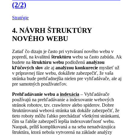
(2/2)
Stratégie
4. NÁVRH ŠTRUKTÚRY
NOVÉHO WEBU
Zatiaľ čo dizajn je často pri vytváraní nového webu v
popredí, na kvalitnú
štruktúru
webu sa často zabúda. Ak
budete na
štruktúru webu
podloženú
analýzou
kľúčových slov
ale aj
analýzou konkurecie
myslieť už
v prípravnej fáze webu, dokážete zabezpečiť, že vaša
stránka bude prehľadnejšia nielen pre vyhľadávače, ale aj
pre samotných používateľov.
Prehľadávanie webu a
indexácia
– Vyhľadávače
používajú na prehľadávanie a indexovanie webových
stránok robotov, tzv. crawlerov alebo spiderov. Dobre
štruktúrovaná webová stránka tak dokáže zabezpečiť, že
tieto roboty môžu ľahko prechádzať všetkými stránkami,
čím sa ľahšie zabezpečí lepšia indexovateľnosť webu.
Naopak, príliš komplikovaná a na seba nenadväzujúca
štruktúra, ktorá nebola vytvorená na základe analýzy