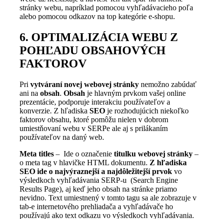
stránky webu, napríklad pomocou vyhľadávacieho poľa
alebo pomocou odkazov na top kategórie e-shopu.
6. OPTIMALIZÁCIA WEBU Z
POHĽADU OBSAHOVÝCH
FAKTOROV
Pri
vytváraní novej webovej stránky
nemožno zabúdať
ani na
obsah
.
Obsah
je hlavným prvkom vašej online
prezentácie, podporuje interakciu používateľov a
konverzie. Z hľadiska
SEO
je rozhodujúcich niekoľko
faktorov obsahu, ktoré pomôžu nielen v dobrom
umiestňovaní webu v SERPe ale aj s prilákaním
používateľov na daný web.
Meta titles
– Ide o označenie
titulku webovej stránky
–
o meta tag v hlavičke HTML dokumentu.
Z hľadiska
SEO ide o najvýraznejší a najdôležitejší prvok
vo
výsledkoch vyhľadávania SERP-u (Search Engine
Results Page), aj keď jeho obsah na stránke priamo
nevidno. Text umiestnený v tomto tagu sa ale zobrazuje v
tab-e internetového prehliadača a vyhľadávače ho
používajú ako text odkazu vo výsledkoch vyhľadávania.