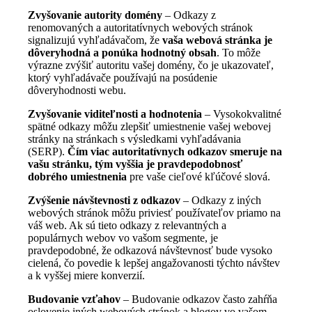
Zvyšovanie autority domény
– Odkazy z
renomovaných a autoritatívnych webových stránok
signalizujú vyhľadávačom, že
vaša webová stránka je
dôveryhodná a ponúka hodnotný obsah
. To môže
výrazne zvýšiť autoritu vašej domény, čo je ukazovateľ,
ktorý vyhľadávače používajú na posúdenie
dôveryhodnosti webu.
Zvyšovanie viditeľnosti a hodnotenia
– Vysokokvalitné
spätné odkazy môžu zlepšiť umiestnenie vašej webovej
stránky na stránkach s výsledkami vyhľadávania
(SERP).
Čím viac autoritatívnych odkazov smeruje na
vašu stránku, tým vyššia je pravdepodobnosť
dobrého umiestnenia
pre vaše cieľové kľúčové slová.
Zvýšenie návštevnosti z odkazov
– Odkazy z iných
webových stránok môžu priviesť používateľov priamo na
váš web. Ak sú tieto odkazy z relevantných a
populárnych webov vo vašom segmente, je
pravdepodobné, že odkazová návštevnosť bude vysoko
cielená, čo povedie k lepšej angažovanosti týchto návštev
a k vyššej miere konverzií.
Budovanie vzťahov
– Budovanie odkazov často zahŕňa
oslovenie iných webových stránok a blogov vo vašom