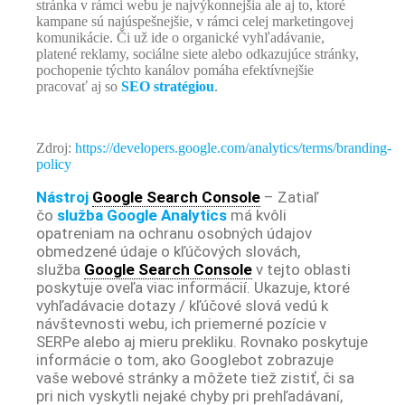
stránka v rámci webu je najvýkonnejšia ale aj to, ktoré
kampane sú najúspešnejšie, v rámci celej marketingovej
komunikácie. Či už ide o organické vyhľadávanie,
platené reklamy, sociálne siete alebo odkazujúce stránky,
pochopenie týchto kanálov pomáha efektívnejšie
pracovať aj so
SEO stratégiou
.
Zdroj:
https://developers.google.com/analytics/terms/branding-
policy
Nástroj
Google Search Console
– Zatiaľ
čo
služba Google Analytics
má kvôli
opatreniam na ochranu osobných údajov
obmedzené údaje o kľúčových slovách,
služba
Google Search Console
v tejto oblasti
poskytuje oveľa viac informácií. Ukazuje, ktoré
vyhľadávacie dotazy / kľúčové slová vedú k
návštevnosti webu, ich priemerné pozície v
SERPe alebo aj mieru prekliku. Rovnako poskytuje
informácie o tom, ako Googlebot zobrazuje
vaše webové stránky a môžete tiež zistiť, či sa
pri nich vyskytli nejaké chyby pri prehľadávaní,