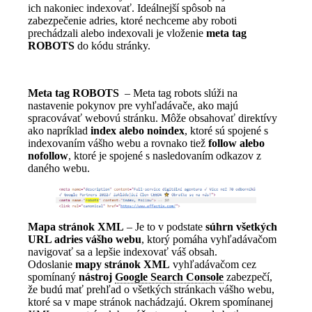
ich nakoniec indexovať. Ideálnejší spôsob na
zabezpečenie adries, ktoré nechceme aby roboti
prechádzali alebo indexovali je vloženie
meta tag
ROBOTS
do kódu stránky.
Meta tag ROBOTS
– Meta tag robots slúži na
nastavenie pokynov pre vyhľadávače, ako majú
spracovávať webovú stránku. Môže obsahovať direktívy
ako napríklad
index alebo noindex
, ktoré sú spojené s
indexovaním vášho webu a rovnako tiež
follow alebo
nofollow
, ktoré je spojené s nasledovaním odkazov z
daného webu.
Mapa stránok XML
– Je to v podstate
súhrn všetkých
URL adries vášho webu
, ktorý pomáha vyhľadávačom
navigovať sa a lepšie indexovať váš obsah.
Odoslanie
mapy stránok XML
vyhľadávačom cez
spomínaný
nástroj
Google Search Console
zabezpečí,
že budú mať prehľad o všetkých stránkach vášho webu,
ktoré sa v mape stránok nachádzajú. Okrem spomínanej