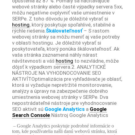
opustenia až 87 %. Pomaly sa načítavajúce
webové stránky alebo časté výpadky servera 5xx,
môžu negatívne ovplyvniť vaše umiestnenie v
SERPe. Z toho dôvodu je dôležité vybrať si
hosting
, ktorý poskytuje spoľahlivé, stabilné a
rýchle riešenia.
Škálovateľnosť
– S rastom
webovej stránky sa môžu meniť aj vaše potreby
v oblasti hostingu. Je dôležité vybrať si
poskytovateľa, ktorý ponúka škálovateľnosť. Ak
vaša stránka zaznamená náhly nárast
návštevnosti a váš
hosting
to nezvládne, môže
dôjsť k výpadkom servera.
2. ANALYTICKÉ
NÁSTROJE NA VYHODNOCOVANIE SEO
AKTIVÍT
Optimalizácia pre vyhľadávače je oblasť,
ktorá si vyžaduje nepretržité monitorovanie,
analýzy a úpravy na zabezpečenie dobrého
umiestnenia webovej stránky v SERPe. Dva
nepostrádateľné nástroje pre vyhodnocovanie
SEO aktivít sú
Google Analytics
a
Google
Search Console
.
Nástroj Google Analytics
– Google Analytics poskytuje podrobné informácie o
tom, kde používatelia našli danú webovú stránku, ktorá