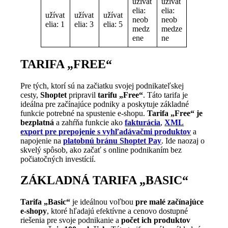
užívat
užívat
elia:
elia:
užívat
užívat
užívat
neob
neob
elia: 1
elia: 3
elia: 5
medz
medze
ene
ne
TARIFA „FREE“
Pre tých, ktorí sú na začiatku svojej podnikateľskej
cesty,
Shoptet
pripravil
tarifu „Free“
. Táto tarifa je
ideálna pre začínajúce podniky a poskytuje základné
funkcie potrebné na spustenie e-shopu.
Tarifa „Free“ je
bezplatná
a zahŕňa funkcie ako
fakturácia
,
XML
export pre prepojenie s vyhľadávačmi produktov
a
napojenie na
platobnú bránu Shoptet Pay
. Ide naozaj o
skvelý spôsob, ako začať s online podnikaním bez
počiatočných investícií.
ZÁKLADNÁ TARIFA „BASIC“
Tarifa „Basic“
je ideálnou voľbou
pre malé začínajúce
e-shopy
, ktoré hľadajú efektívne a cenovo dostupné
riešenia pre svoje podnikanie a
počet ich produktov