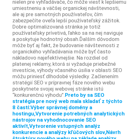
nielen pre vyhľadávače, čo môže viesť k lepšiemu
umiestneniu a väčšej organickej návštevnosti,
ale aj pre samotných používateľov, čím
zabezpečíte oveľa lepší používateľský zážitok.
Dobre optimalizovaná stránka je totiž
používateľsky prívetivá, ľahko sa na nej naviguje
a poskytuje hodnotný obsah.Ďalším dôvodom
môže byť aj fakt, že budovanie návštevnosti z
organického vyhľadávania môže byť často
nákladovo najefektívnejšie. Na rozdiel od
platenej reklamy, ktorá si vyžaduje priebežné
investície, výhody včasného úsilia v oblasti SEO
môžu priniesť dlhodobé výsledky. Začlenením
stratégií SEO v prípravnej fáze nového webu
poskytnete svojej webovej stránke istú
“konkurenčnú výhodu”.
Preto by sa SEO
stratégia pre nový web mala skladať z týchto
8 častí:
Výber správnej domény a
hostingu,Vytvorenie potrebných analytických
nástrojov na vyhodnocovanie SEO
aktivít,Vytvorenie vstupných analýz
konkurencie a analýzy kľúčových slov,Návrh
štruktúry nového webu na základe analýzy