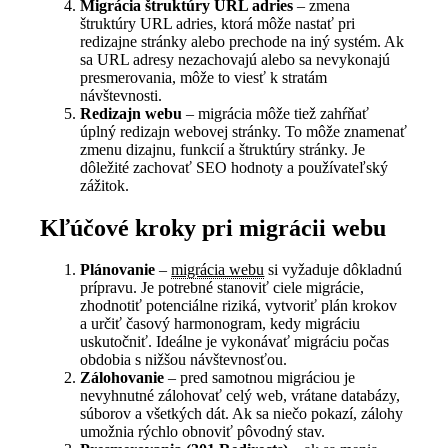
Migrácia štruktúry URL adries
– zmena
štruktúry URL adries, ktorá môže nastať pri
redizajne stránky alebo prechode na iný systém. Ak
sa URL adresy nezachovajú alebo sa nevykonajú
presmerovania, môže to viesť k stratám
návštevnosti.
Redizajn webu
– migrácia môže tiež zahŕňať
úplný redizajn webovej stránky. To môže znamenať
zmenu dizajnu, funkcií a štruktúry stránky. Je
dôležité zachovať SEO hodnoty a používateľský
zážitok.
Kľúčové kroky pri migrácii webu
Plánovanie
–
migrácia webu
si vyžaduje dôkladnú
prípravu. Je potrebné stanoviť ciele migrácie,
zhodnotiť potenciálne riziká, vytvoriť plán krokov
a určiť časový harmonogram, kedy migráciu
uskutočniť. Ideálne je vykonávať migráciu počas
obdobia s nižšou návštevnosťou.
Zálohovanie
– pred samotnou migráciou je
nevyhnutné zálohovať celý web, vrátane databázy,
súborov a všetkých dát. Ak sa niečo pokazí, zálohy
umožnia rýchlo obnoviť pôvodný stav.