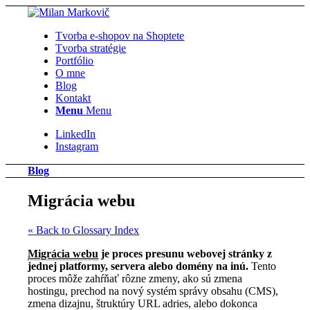
Tvorba e-shopov na Shoptete
Tvorba stratégie
Portfólio
O mne
Blog
Kontakt
Menu
Menu
LinkedIn
Instagram
Blog
Migrácia webu
« Back to Glossary Index
Migrácia webu
je proces presunu webovej stránky z
jednej platformy, servera alebo domény na inú.
Tento
proces môže zahŕňať rôzne zmeny, ako sú zmena
hostingu, prechod na nový systém správy obsahu (CMS),
zmena dizajnu, štruktúry URL adries, alebo dokonca