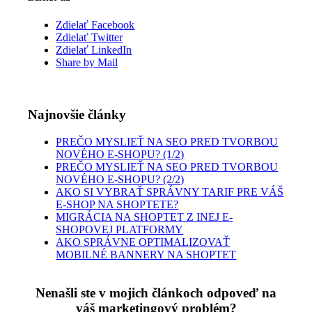
Zdielať Facebook
Zdielať Twitter
Zdielať LinkedIn
Share by Mail
Najnovšie články
PREČO MYSLIEŤ NA SEO PRED TVORBOU
NOVÉHO E-SHOPU? (1/2)
PREČO MYSLIEŤ NA SEO PRED TVORBOU
NOVÉHO E-SHOPU? (2/2)
AKO SI VYBRAŤ SPRÁVNY TARIF PRE VÁŠ
E-SHOP NA SHOPTETE?
MIGRÁCIA NA SHOPTET Z INEJ E-
SHOPOVEJ PLATFORMY
AKO SPRÁVNE OPTIMALIZOVAŤ
MOBILNÉ BANNERY NA SHOPTET
Nenašli ste v mojich článkoch odpoveď na
váš marketingový problém?