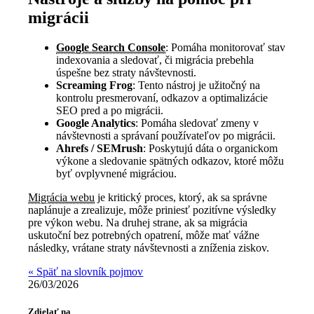
migrácii
Google Search Console
: Pomáha monitorovať stav
indexovania a sledovať, či migrácia prebehla
úspešne bez straty návštevnosti.
Screaming Frog
: Tento nástroj je užitočný na
kontrolu presmerovaní, odkazov a optimalizácie
SEO pred a po migrácii.
Google Analytics
: Pomáha sledovať zmeny v
návštevnosti a správaní používateľov po migrácii.
Ahrefs / SEMrush
: Poskytujú dáta o organickom
výkone a sledovanie spätných odkazov, ktoré môžu
byť ovplyvnené migráciou.
Migrácia webu
je kritický proces, ktorý, ak sa správne
naplánuje a zrealizuje, môže priniesť pozitívne výsledky
pre výkon webu. Na druhej strane, ak sa migrácia
uskutoční bez potrebných opatrení, môže mať vážne
následky, vrátane straty návštevnosti a zníženia ziskov.
« Späť na slovník pojmov
26/03/2026
Zdielať na