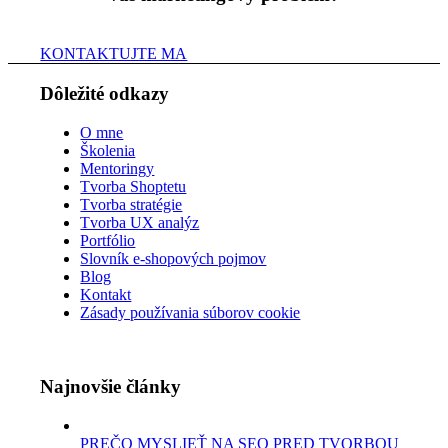
KONTAKTUJTE MA
Dôležité odkazy
O mne
Školenia
Mentoringy
Tvorba Shoptetu
Tvorba stratégie
Tvorba UX analýz
Portfólio
Slovník e-shopových pojmov
Blog
Kontakt
Zásady používania súborov cookie
Najnovšie články
PREČO MYSLIEŤ NA SEO PRED TVORBOU