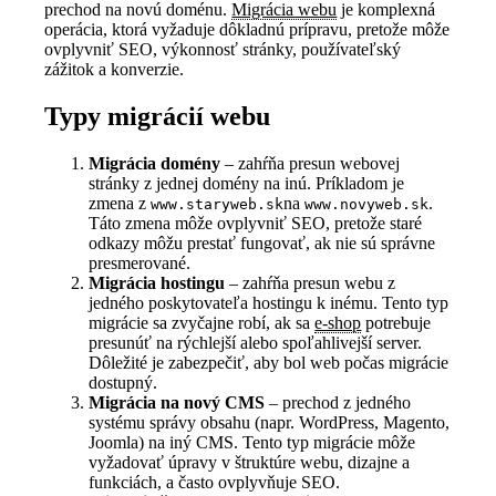
prechod na novú doménu.
Migrácia webu
je komplexná
operácia, ktorá vyžaduje dôkladnú prípravu, pretože môže
ovplyvniť SEO, výkonnosť stránky, používateľský
zážitok a konverzie.
Typy migrácií webu
Migrácia domény
– zahŕňa presun webovej
stránky z jednej domény na inú. Príkladom je
zmena z
na
.
www.staryweb.sk
www.novyweb.sk
Táto zmena môže ovplyvniť SEO, pretože staré
odkazy môžu prestať fungovať, ak nie sú správne
presmerované.
Migrácia hostingu
– zahŕňa presun webu z
jedného poskytovateľa hostingu k inému. Tento typ
migrácie sa zvyčajne robí, ak sa
e-shop
potrebuje
presunúť na rýchlejší alebo spoľahlivejší server.
Dôležité je zabezpečiť, aby bol web počas migrácie
dostupný.
Migrácia na nový CMS
– prechod z jedného
systému správy obsahu (napr. WordPress, Magento,
Joomla) na iný CMS. Tento typ migrácie môže
vyžadovať úpravy v štruktúre webu, dizajne a
funkciách, a často ovplyvňuje SEO.