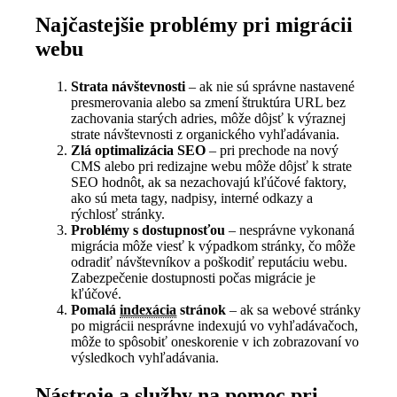
Najčastejšie problémy pri migrácii
webu
Strata návštevnosti
– ak nie sú správne nastavené
presmerovania alebo sa zmení štruktúra URL bez
zachovania starých adries, môže dôjsť k výraznej
strate návštevnosti z organického vyhľadávania.
Zlá optimalizácia SEO
– pri prechode na nový
CMS alebo pri redizajne webu môže dôjsť k strate
SEO hodnôt, ak sa nezachovajú kľúčové faktory,
ako sú meta tagy, nadpisy, interné odkazy a
rýchlosť stránky.
Problémy s dostupnosťou
– nesprávne vykonaná
migrácia môže viesť k výpadkom stránky, čo môže
odradiť návštevníkov a poškodiť reputáciu webu.
Zabezpečenie dostupnosti počas migrácie je
kľúčové.
Pomalá
indexácia
stránok
– ak sa webové stránky
po migrácii nesprávne indexujú vo vyhľadávačoch,
môže to spôsobiť oneskorenie v ich zobrazovaní vo
výsledkoch vyhľadávania.
Nástroje a služby na pomoc pri