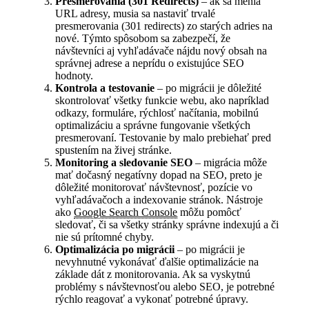
Presmerovania (301 Redirects)
– ak sa menia
URL adresy, musia sa nastaviť trvalé
presmerovania (301 redirects) zo starých adries na
nové. Týmto spôsobom sa zabezpečí, že
návštevníci aj vyhľadávače nájdu nový obsah na
správnej adrese a neprídu o existujúce SEO
hodnoty.
Kontrola a testovanie
– po migrácii je dôležité
skontrolovať všetky funkcie webu, ako napríklad
odkazy, formuláre, rýchlosť načítania, mobilnú
optimalizáciu a správne fungovanie všetkých
presmerovaní. Testovanie by malo prebiehať pred
spustením na živej stránke.
Monitoring a sledovanie SEO
– migrácia môže
mať dočasný negatívny dopad na SEO, preto je
dôležité monitorovať návštevnosť, pozície vo
vyhľadávačoch a indexovanie stránok. Nástroje
ako
Google Search Console
môžu pomôcť
sledovať, či sa všetky stránky správne indexujú a či
nie sú prítomné chyby.
Optimalizácia po migrácii
– po migrácii je
nevyhnutné vykonávať ďalšie optimalizácie na
základe dát z monitorovania. Ak sa vyskytnú
problémy s návštevnosťou alebo SEO, je potrebné
rýchlo reagovať a vykonať potrebné úpravy.