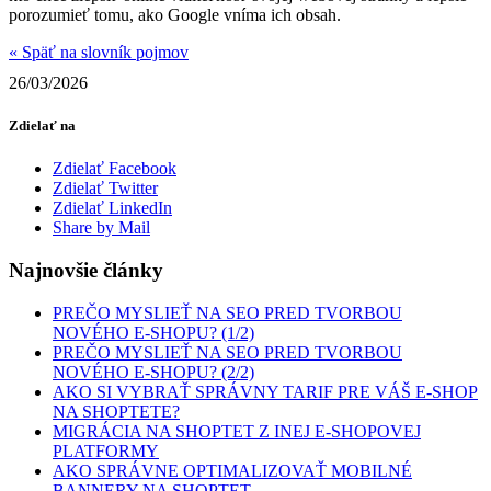
porozumieť tomu, ako Google vníma ich obsah.
« Späť na slovník pojmov
26/03/2026
Zdielať na
Zdielať Facebook
Zdielať Twitter
Zdielať LinkedIn
Share by Mail
Najnovšie články
PREČO MYSLIEŤ NA SEO PRED TVORBOU
NOVÉHO E-SHOPU? (1/2)
PREČO MYSLIEŤ NA SEO PRED TVORBOU
NOVÉHO E-SHOPU? (2/2)
AKO SI VYBRAŤ SPRÁVNY TARIF PRE VÁŠ E-SHOP
NA SHOPTETE?
MIGRÁCIA NA SHOPTET Z INEJ E-SHOPOVEJ
PLATFORMY
AKO SPRÁVNE OPTIMALIZOVAŤ MOBILNÉ
BANNERY NA SHOPTET