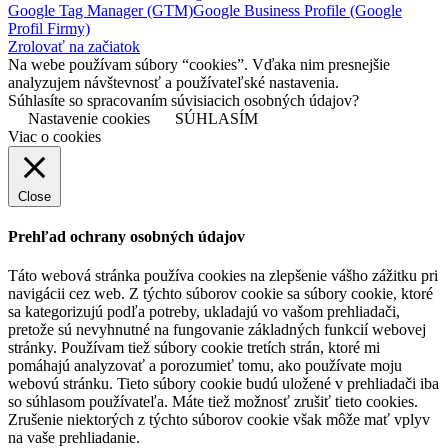
Google Tag Manager (GTM)
Google Business Profile (Google
Profil Firmy)
Zrolovať na začiatok
Na webe používam súbory “cookies”. Vďaka nim presnejšie
analyzujem návštevnosť a používateľské nastavenia.
Súhlasíte so spracovaním súvisiacich osobných údajov?
Nastavenie cookies
SÚHLASÍM
Viac o cookies
Close
Prehľad ochrany osobných údajov
Táto webová stránka používa cookies na zlepšenie vášho zážitku pri
navigácii cez web. Z týchto súborov cookie sa súbory cookie, ktoré
sa kategorizujú podľa potreby, ukladajú vo vašom prehliadači,
pretože sú nevyhnutné na fungovanie základných funkcií webovej
stránky. Používam tiež súbory cookie tretích strán, ktoré mi
pomáhajú analyzovať a porozumieť tomu, ako používate moju
webovú stránku. Tieto súbory cookie budú uložené v prehliadači iba
so súhlasom používateľa. Máte tiež možnosť zrušiť tieto cookies.
Zrušenie niektorých z týchto súborov cookie však môže mať vplyv
na vaše prehliadanie.