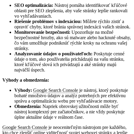
SEO optimalizácia:
Nástroj pomáha identifikovať kľúčové
oblasti pre SEO zlepšenia, aby vaše stránky lepšie rankovali
vo vyhľadávaniach.
Riešenie problémov s indexáciou:
Môžete rýchlo zistiť a
opraviť chyby, ktoré bránia správnej indexácii vašich stránok.
Monitorovanie bezpečnosti:
Upozorňuje na možné
bezpečnostné hrozby, ako sú malware alebo hacknuté obsahy,
čo vám umožňuje podniknúť rýchle kroky na ochranu vašej
stránky.
Analyzovanie údajov o používateľoch:
Poskytuje cenné
údaje o tom, ako používatelia prichádzajú na vašu stránku,
ktoré kľúčové slová ich privádzajú a aké stránky majú
najväčší úspech.
Výhody a obmedzenia:
Výhody:
Google Search Console
je nástroj, ktorý poskytuje
bohaté množstvo údajov a analýz potrebných pre efektívnu
správu a optimalizáciu webu pre vyhľadávacie motory.
Obmedzenia:
Napriek obrovskej užitočnosti môže byť
nástroj komplexný pre začiatočníkov, a nie vždy poskytuje
úplne aktuálne údaje v reálnom čase.
Google Search Console
je neoceniteľným nástrojom pre každého,
kto chce zlepšiť online viditeľnosť svojej webovej stránky a lepšie