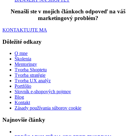
Nenašli ste v mojich článkoch odpoveď na váš
marketingový problém?
KONTAKTUJTE MA
Dôležité odkazy
O mne
Školenia
Mentoringy
Tvorba Shoptetu
Tvorba stratégie
Tvorba UX analýz
Portfólio
Slovník e-shopových pojmov
Blog
Kontakt
Zásady používania súborov cookie
Najnovšie články