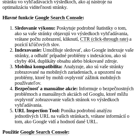
stránku vo vyhľadávacích výsledkoch, ako aj nástroje na
optimalizáciu viditeľnosti stránky.
Hlavné funkcie
Google Search Console
:
Sledovanie výkonu:
Poskytuje podrobné štatistiky o tom,
ako sa vaše stránky objavujú vo výsledkoch vyhľadávania,
vrátane počtu zobrazení, kliknutí,
CTR (click-through rate)
a
pozícií kľúčových slov.
Indexovanie:
Umožňuje sledovať, ako Google indexuje vaše
stránky, a odhaliť prípadné problémy s indexáciou, ako sú
chyby 404, duplikáty obsahu alebo blokované zdroje.
Mobilná kompatibilita:
Analyzuje, ako sú vaše stránky
zobrazované na mobilných zariadeniach, a upozorní na
problémy, ktoré by mohli ovplyvniť zážitok mobilných
používateľov.
Bezpečnosť a manuálne akcie:
Informuje o bezpečnostných
problémoch a manuálnych akciách od Googlu, ktoré môžu
ovplyvniť zobrazovanie vašich stránok vo výsledkoch
vyhľadávania.
URL Inspection Tool:
Ponúka podrobnú analýzu
jednotlivých URL na vašich stránkach, vrátane informácií o
tom, ako Google vidí a hodnotí dané URL.
Použitie
Google Search Console
: