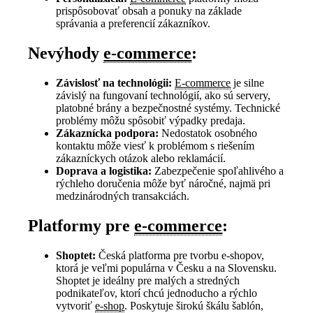
prispôsobovať obsah a ponuky na základe
správania a preferencií zákazníkov.
Nevýhody
e-commerce
:
Závislosť na technológii:
E-commerce
je silne
závislý na fungovaní technológií, ako sú servery,
platobné brány a bezpečnostné systémy. Technické
problémy môžu spôsobiť výpadky predaja.
Zákaznícka podpora:
Nedostatok osobného
kontaktu môže viesť k problémom s riešením
zákazníckych otázok alebo reklamácií.
Doprava a logistika:
Zabezpečenie spoľahlivého a
rýchleho doručenia môže byť náročné, najmä pri
medzinárodných transakciách.
Platformy pre
e-commerce
:
Shoptet:
Česká platforma pre tvorbu e-shopov,
ktorá je veľmi populárna v Česku a na Slovensku.
Shoptet je ideálny pre malých a stredných
podnikateľov, ktorí chcú jednoducho a rýchlo
vytvoriť
e-shop
. Poskytuje širokú škálu šablón,