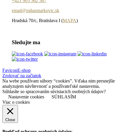
+421 905 562 587
email@milanmarkovic.sk
Hradská 70/c, Bratislava I (
MAPA
)
Sledujte ma
Favicon
E-shop
Zrolovať na začiatok
Na webe používam súbory “cookies”. Vďaka nim presnejšie
analyzujem návštevnosť a používateľské nastavenia.
Súhlasíte so spracovaním súvisiacich osobných údajov?
Nastavenie cookies
SÚHLASÍM
Viac o cookies
Close
Prehľad ochrany osobných údajov