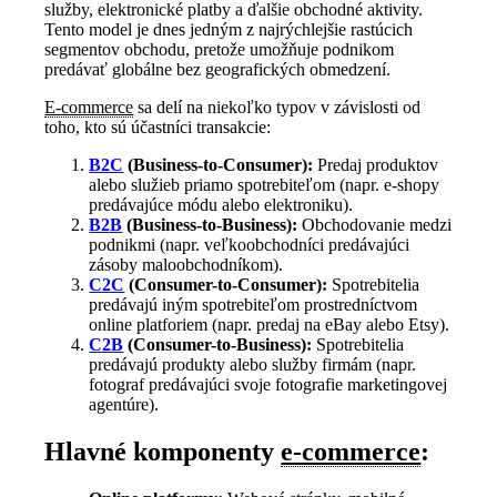
služby, elektronické platby a ďalšie obchodné aktivity.
Tento model je dnes jedným z najrýchlejšie rastúcich
segmentov obchodu, pretože umožňuje podnikom
predávať globálne bez geografických obmedzení.
E-commerce
sa delí na niekoľko typov v závislosti od
toho, kto sú účastníci transakcie:
B2C
(Business-to-Consumer):
Predaj produktov
alebo služieb priamo spotrebiteľom (napr. e-shopy
predávajúce módu alebo elektroniku).
B2B
(Business-to-Business):
Obchodovanie medzi
podnikmi (napr. veľkoobchodníci predávajúci
zásoby maloobchodníkom).
C2C
(Consumer-to-Consumer):
Spotrebitelia
predávajú iným spotrebiteľom prostredníctvom
online platforiem (napr. predaj na eBay alebo Etsy).
C2B
(Consumer-to-Business):
Spotrebitelia
predávajú produkty alebo služby firmám (napr.
fotograf predávajúci svoje fotografie marketingovej
agentúre).
Hlavné komponenty
e-commerce
: