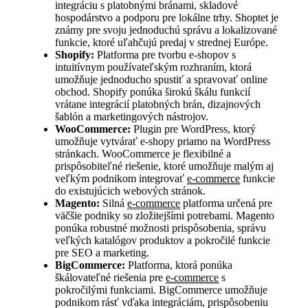
integráciu s platobnými bránami, skladové
hospodárstvo a podporu pre lokálne trhy. Shoptet je
známy pre svoju jednoduchú správu a lokalizované
funkcie, ktoré uľahčujú predaj v strednej Európe.
Shopify:
Platforma pre tvorbu e-shopov s
intuitívnym používateľským rozhraním, ktorá
umožňuje jednoducho spustiť a spravovať online
obchod. Shopify ponúka širokú škálu funkcií
vrátane integrácií platobných brán, dizajnových
šablón a marketingových nástrojov.
WooCommerce:
Plugin pre WordPress, ktorý
umožňuje vytvárať e-shopy priamo na WordPress
stránkach. WooCommerce je flexibilné a
prispôsobiteľné riešenie, ktoré umožňuje malým aj
veľkým podnikom integrovať
e-commerce
funkcie
do existujúcich webových stránok.
Magento:
Silná
e-commerce
platforma určená pre
väčšie podniky so zložitejšími potrebami. Magento
ponúka robustné možnosti prispôsobenia, správu
veľkých katalógov produktov a pokročilé funkcie
pre SEO a marketing.
BigCommerce:
Platforma, ktorá ponúka
škálovateľné riešenia pre
e-commerce
s
pokročilými funkciami. BigCommerce umožňuje
podnikom rásť vďaka integráciám, prispôsobeniu