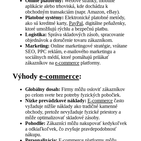
Online platformy:
Webové stránky, mobilné
aplikácie alebo trhoviská, kde dochádza k
obchodným transakciám (napr. Amazon, eBay).
Platobné systémy:
Elektronické platobné metódy,
ako sú kreditné karty,
PayPal
, digitálne peňaženky,
ktoré umožňujú rýchlu a bezpečnú platbu.
Logistika:
Správa skladových zásob, spracovanie
objednávok a doručenie tovaru zákazníkom.
Marketing:
Online marketingové stratégie, vrátane
SEO, PPC reklám, e-mailového marketingu a
sociálnych médií, ktoré pomáhajú prilákať
zákazníkov na
e-commerce
platformy.
Výhody
e-commerce
:
Globálny dosah:
Firmy môžu osloviť zákazníkov
po celom svete bez potreby fyzických pobočiek.
Nízke prevádzkové náklady:
E-commerce
často
vyžaduje nižšie náklady ako tradičné kamenné
obchody, pretože nevyžaduje fyzické priestory a
môže optimalizovať skladové zásoby.
Pohodlie:
Zákazníci môžu nakupovať kedykoľvek
a odkiaľkoľvek, čo zvyšuje pravdepodobnosť
nákupu.
Personalizácia:
E-commerce
platformy môžu