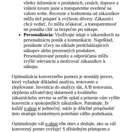
všetky informácie o produktoch, cenách, doprave a
vrátení tovaru jasne a transparentne uvedené na
vašom webe. Recenzie a hodnotenia od zákazníkov
môžu tiež prispieť k zvýšeniu dôvery. Zákazníci
chcú vedieť, čo môžu očakávať, a transparentnosť
im pomáha cítiť sa bezpečne pri nákupe.
Personalizácia:
Využívajte údaje o zákazníkoch na
personalizáciu ponúk a komunikácie. Napríklad,
ponúknite zľavy na základe predchádzajúcich
nákupov alebo prezeraných produktov.
Personalizované ponuky a odporúčania môžu
zvýšiť relevanciu a motivovať zákazníkov k
nákupu.
Optimalizácia konverzného pomeru je neustály proces,
ktorý vyžaduje dôkladnú analýzu, testovanie a
zlepšovanie. Investícia do analýzy dát, A/B testovania,
zlepšenia užívateľskej skúsenosti a kvalitného
zákazníckeho servisu sa určite oplatí a prinesie vám vyššie
konverzie a spokojnejších zákazníkov. Pamätajte, že
každý
e-shop
je jedinečný, takže je dôležité prispôsobiť
tieto stratégie konkrétnym potrebám vášho podnikania.
Optimalizujte váš
e-shop
ešte dnes a sledujte, ako sa váš
konverzný pomer zvyšuje! S dôsledným prístupom a