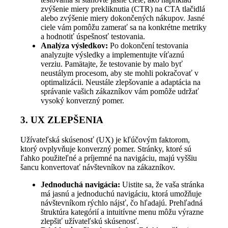
zvýšenie miery prekliknutia (CTR) na CTA tlačidlá
alebo zvýšenie miery dokončených nákupov. Jasné
ciele vám pomôžu zamerať sa na konkrétne metriky
a hodnotiť úspešnosť testovania.
Analýza výsledkov:
Po dokončení testovania
analyzujte výsledky a implementujte víťaznú
verziu. Pamätajte, že testovanie by malo byť
neustálym procesom, aby ste mohli pokračovať v
optimalizácii. Neustále zlepšovanie a adaptácia na
správanie vašich zákazníkov vám pomôže udržať
vysoký konverzný pomer.
3. UX ZLEPŠENIA
Užívateľská skúsenosť (UX) je kľúčovým faktorom,
ktorý ovplyvňuje konverzný pomer. Stránky, ktoré sú
ľahko použiteľné a príjemné na navigáciu, majú vyššiu
šancu konvertovať návštevníkov na zákazníkov.
Jednoduchá navigácia:
Uistite sa, že vaša stránka
má jasnú a jednoduchú navigáciu, ktorá umožňuje
návštevníkom rýchlo nájsť, čo hľadajú. Prehľadná
štruktúra kategórií a intuitívne menu môžu výrazne
zlepšiť užívateľskú skúsenosť.