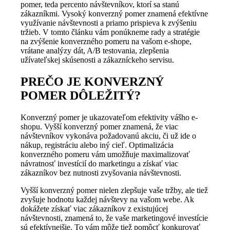
pomer, teda percento návštevníkov, ktorí sa stanú
zákazníkmi. Vysoký konverzný pomer znamená efektívne
využívanie návštevnosti a priamo prispieva k zvýšeniu
tržieb. V tomto článku vám ponúkneme rady a stratégie
na zvýšenie konverzného pomeru na vašom e-shope,
vrátane analýzy dát, A/B testovania, zlepšenia
užívateľskej skúsenosti a zákazníckeho servisu.
PREČO JE KONVERZNÝ
POMER DÔLEŽITÝ?
Konverzný pomer je ukazovateľom efektivity vášho e-
shopu. Vyšší konverzný pomer znamená, že viac
návštevníkov vykonáva požadovanú akciu, či už ide o
nákup, registráciu alebo iný cieľ. Optimalizácia
konverzného pomeru vám umožňuje maximalizovať
návratnosť investícií do marketingu a získať viac
zákazníkov bez nutnosti zvyšovania návštevnosti.
Vyšší konverzný pomer nielen zlepšuje vaše tržby, ale tiež
zvyšuje hodnotu každej návštevy na vašom webe. Ak
dokážete získať viac zákazníkov z existujúcej
návštevnosti, znamená to, že vaše marketingové investície
sú efektívnejšie. To vám môže tiež pomôcť konkurovať