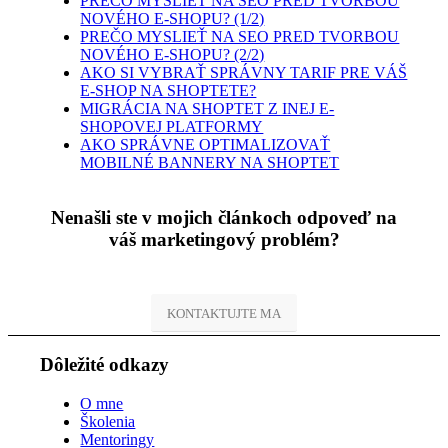
PREČO MYSLIEŤ NA SEO PRED TVORBOU
NOVÉHO E-SHOPU? (1/2)
PREČO MYSLIEŤ NA SEO PRED TVORBOU
NOVÉHO E-SHOPU? (2/2)
AKO SI VYBRAŤ SPRÁVNY TARIF PRE VÁŠ
E-SHOP NA SHOPTETE?
MIGRÁCIA NA SHOPTET Z INEJ E-
SHOPOVEJ PLATFORMY
AKO SPRÁVNE OPTIMALIZOVAŤ
MOBILNÉ BANNERY NA SHOPTET
Nenašli ste v mojich článkoch odpoveď na
váš marketingový problém?
KONTAKTUJTE MA
Dôležité odkazy
O mne
Školenia
Mentoringy