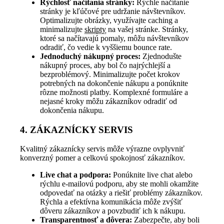
Rýchlosť načítania stránky:
Rýchle načítanie
stránky je kľúčové pre udržanie návštevníkov.
Optimalizujte obrázky, využívajte caching a
minimalizujte
skripty
na vašej stránke. Stránky,
ktoré sa načítavajú pomaly, môžu návštevníkov
odradiť, čo vedie k vyššiemu bounce rate.
Jednoduchý nákupný proces:
Zjednodušte
nákupný proces, aby bol čo najrýchlejší a
bezproblémový. Minimalizujte počet krokov
potrebných na dokončenie nákupu a ponúknite
rôzne možnosti platby. Komplexné formuláre a
nejasné kroky môžu zákazníkov odradiť od
dokončenia nákupu.
4. ZÁKAZNÍCKY SERVIS
Kvalitný zákaznícky servis môže výrazne ovplyvniť
konverzný pomer a celkovú spokojnosť zákazníkov.
Live chat a podpora:
Ponúknite live chat alebo
rýchlu e-mailovú podporu, aby ste mohli okamžite
odpovedať na otázky a riešiť problémy zákazníkov.
Rýchla a efektívna komunikácia môže zvýšiť
dôveru zákazníkov a povzbudiť ich k nákupu.
Transparentnosť a dôvera:
Zabezpečte, aby boli