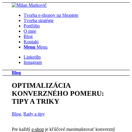
Tvorba e-shopov na Shoptete
Tvorba stratégie
Portfólio
O mne
Blog
Kontakt
Menu
Menu
LinkedIn
Instagram
Blog
OPTIMALIZÁCIA
KONVERZNÉHO POMERU:
TIPY A TRIKY
Blog
,
Rady a tipy
Pre každý
e-shop
je kľúčové maximalizovať konverzný