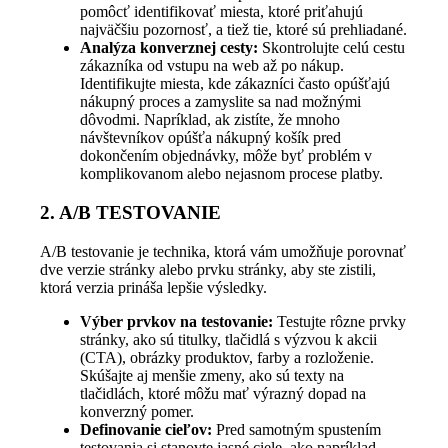
pomôcť identifikovať miesta, ktoré priťahujú
najväčšiu pozornosť, a tiež tie, ktoré sú prehliadané.
Analýza konverznej cesty:
Skontrolujte celú cestu
zákazníka od vstupu na web až po nákup.
Identifikujte miesta, kde zákazníci často opúšťajú
nákupný proces a zamyslite sa nad možnými
dôvodmi. Napríklad, ak zistíte, že mnoho
návštevníkov opúšťa nákupný košík pred
dokončením objednávky, môže byť problém v
komplikovanom alebo nejasnom procese platby.
2. A/B TESTOVANIE
A/B testovanie je technika, ktorá vám umožňuje porovnať
dve verzie stránky alebo prvku stránky, aby ste zistili,
ktorá verzia prináša lepšie výsledky.
Výber prvkov na testovanie:
Testujte rôzne prvky
stránky, ako sú titulky, tlačidlá s výzvou k akcii
(CTA), obrázky produktov, farby a rozloženie.
Skúšajte aj menšie zmeny, ako sú texty na
tlačidlách, ktoré môžu mať výrazný dopad na
konverzný pomer.
Definovanie cieľov:
Pred samotným spustením
testovania si stanovte jasné ciele, ako napríklad