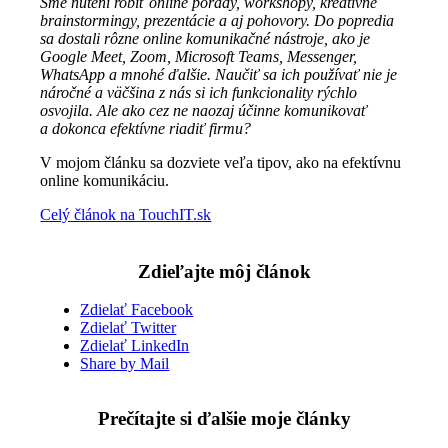
Sme nútení robiť online porady, workshopy, kreatívne
brainstormingy, prezentácie a aj pohovory. Do popredia
sa dostali rôzne online komunikačné nástroje, ako je
Google Meet, Zoom, Microsoft Teams, Messenger,
WhatsApp a mnohé ďalšie. Naučiť sa ich používať nie je
náročné a väčšina z nás si ich funkcionality rýchlo
osvojila. Ale ako cez ne naozaj účinne komunikovať
a dokonca efektívne riadiť firmu?
V mojom článku sa dozviete veľa tipov, ako na efektívnu
online komunikáciu.
Celý článok na TouchIT.sk
Zdieľajte môj článok
Zdielať Facebook
Zdielať Twitter
Zdielať LinkedIn
Share by Mail
Prečítajte si ďalšie moje články