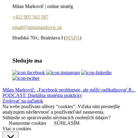
Milan Markovič | online stratég
+421 905 562 587
email@milanmarkovic.sk
Hradská 70/c, Bratislava I (
MAPA
)
Sledujte ma
Milan Markovič: „Facebook neohlupuje, ale môže radikalizovať.R...
PODCAST: Digitálna stratégia prakticky
Zrolovať na začiatok
Na webe používam súbory “cookies”. Vďaka nim presnejšie
analyzujem návštevnosť a používateľské nastavenia.
Súhlasíte so spracovaním súvisiacich osobných údajov?
Nastavenie cookies
SÚHLASÍM
Viac o cookies