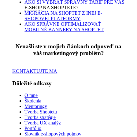
AKO SI VYBRAŤ SPRÁVNY TARIF PRE VÁŠ
E-SHOP
NA SHOPTETE?
MIGRÁCIA NA SHOPTET Z INEJ E-
SHOPOVEJ PLATFORMY
AKO SPRÁVNE OPTIMALIZOVAŤ
MOBILNÉ BANNERY NA SHOPTET
Nenašli ste v mojich článkoch odpoveď na
váš marketingový problém?
KONTAKTUJTE MA
Dôležité odkazy
O mne
Školenia
Mentoringy
Tvorba Shoptetu
Tvorba stratégie
Tvorba UX analýz
Portfólio
Slovník e-shopových pojmov