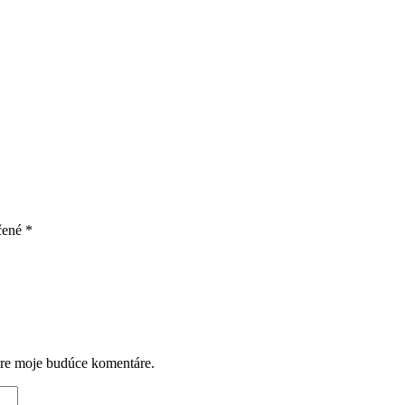
čené
*
pre moje budúce komentáre.