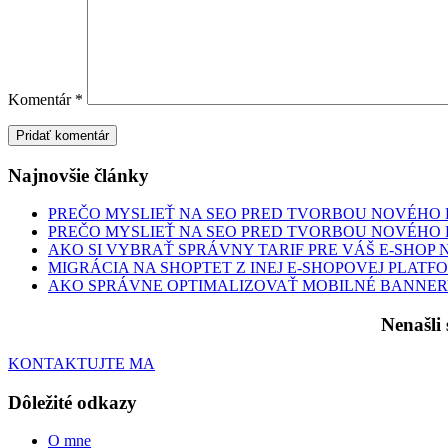
Komentár
*
Najnovšie články
PREČO MYSLIEŤ NA SEO PRED TVORBOU NOVÉHO E-
PREČO MYSLIEŤ NA SEO PRED TVORBOU NOVÉHO E-
AKO SI VYBRAŤ SPRÁVNY TARIF PRE VÁŠ E-SHOP 
MIGRÁCIA NA SHOPTET Z INEJ E-SHOPOVEJ PLATF
AKO SPRÁVNE OPTIMALIZOVAŤ MOBILNÉ BANNER
Nenašli
KONTAKTUJTE MA
Dôležité odkazy
O mne