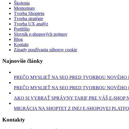
Školenia
Mentoringy
Tvorba Shoptetu
Tvorba stratégie
Tvorba UX analýz
Portfólio
Slovník e-shopových pojmov
Blog
Kontakt
Zásady používania súborov cookie
Najnovšie články
PREČO MYSLIEŤ NA SEO PRED TVORBOU NOVÉHO E-
PREČO MYSLIEŤ NA SEO PRED TVORBOU NOVÉHO E-
AKO SI VYBRAŤ SPRÁVNY TARIF PRE VÁŠ E-SHOP 
MIGRÁCIA NA SHOPTET Z INEJ E-SHOPOVEJ PLATF
Kontakty