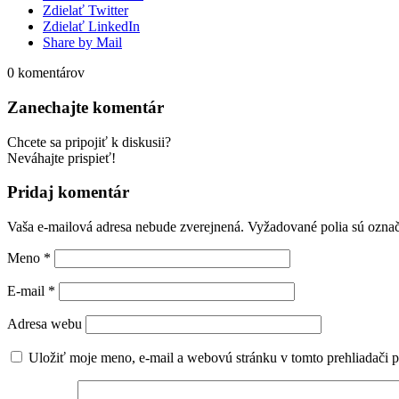
Zdielať Twitter
Zdielať LinkedIn
Share by Mail
0
komentárov
Zanechajte komentár
Chcete sa pripojiť k diskusii?
Neváhajte prispieť!
Pridaj komentár
Vaša e-mailová adresa nebude zverejnená.
Vyžadované polia sú ozna
Meno
*
E-mail
*
Adresa webu
Uložiť moje meno, e-mail a webovú stránku v tomto prehliadači 