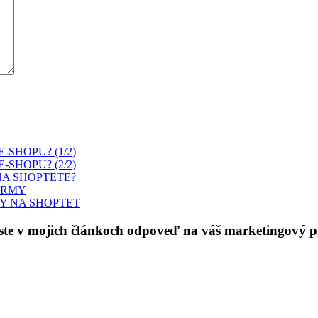
SHOPU? (1/2)
SHOPU? (2/2)
NA SHOPTETE?
ORMY
Y NA SHOPTET
 ste v mojich článkoch odpoveď na váš marketingový 