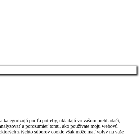
sa kategorizujú podľa potreby, ukladajú vo vašom prehliadači,
jú analyzovať a porozumieť tomu, ako používate moju webovú
niektorých z týchto súborov cookie však môže mať vplyv na vaše