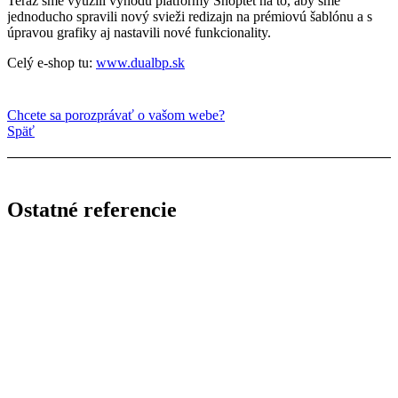
Teraz sme využili výhodu platformy Shoptet na to, aby sme
jednoducho spravili nový svieži redizajn na prémiovú šablónu a s
úpravou grafiky aj nastavili nové funkcionality.
Celý e-shop tu:
www.dualbp.sk
Chcete sa porozprávať o vašom webe?
Späť
Ostatné referencie