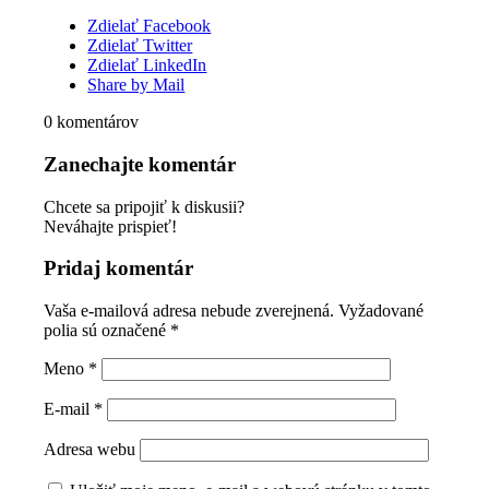
Zdielať Facebook
Zdielať Twitter
Zdielať LinkedIn
Share by Mail
0
komentárov
Zanechajte komentár
Chcete sa pripojiť k diskusii?
Neváhajte prispieť!
Pridaj komentár
Vaša e-mailová adresa nebude zverejnená.
Vyžadované
polia sú označené
*
Meno
*
E-mail
*
Adresa webu