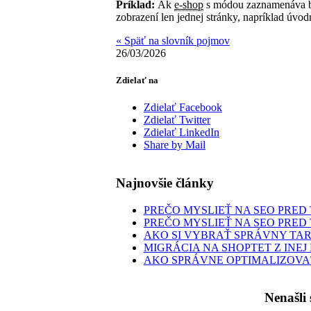
Príklad:
Ak
e-shop
s módou zaznamenáva bo
zobrazení len jednej stránky, napríklad úvod
« Späť na slovník pojmov
26/03/2026
Zdielať na
Zdielať Facebook
Zdielať Twitter
Zdielať LinkedIn
Share by Mail
Najnovšie články
PREČO MYSLIEŤ NA SEO PRED 
PREČO MYSLIEŤ NA SEO PRED 
AKO SI VYBRAŤ SPRÁVNY TARI
MIGRÁCIA NA SHOPTET Z INE
AKO SPRÁVNE OPTIMALIZOVA
Nenašli