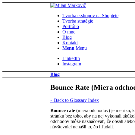
Tvorba e-shopov na Shoptete
Tvorba stratégie
Portfólio
O mne
Blog
Kontakt
Menu
Menu
LinkedIn
Instagram
Blog
Bounce Rate (Miera odcho
« Back to Glossary Index
Bounce rate
(miera odchodov) je metrika, k
stránku bez toho, aby na nej vykonali akúkoľ
odchodov môže naznačovať, že obsah alebo d
návštevníci nenašli to, čo hľadali.