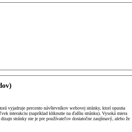
dov)
torá vyjadruje percento návštevníkov webovej stránky, ktorí opustia
vek interakciu (napríklad kliknutie na ďalšiu stránku). Vysoká miera
izajn stránky nie je pre používateľov dostatočne zaujímavý, alebo že