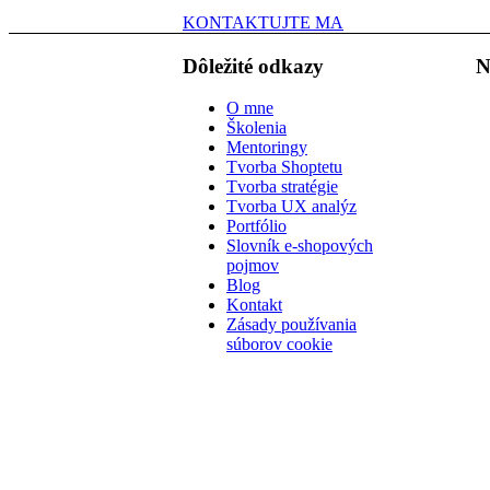
KONTAKTUJTE MA
Dôležité odkazy
N
O mne
Školenia
Mentoringy
Tvorba Shoptetu
Tvorba stratégie
Tvorba UX analýz
Portfólio
Slovník e-shopových
pojmov
Blog
Kontakt
Zásady používania
súborov cookie