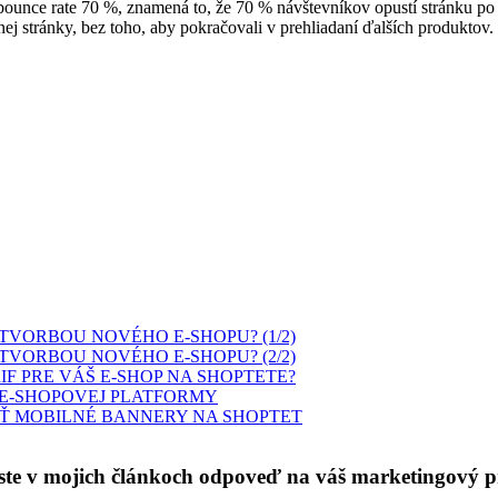
unce rate 70 %, znamená to, že 70 % návštevníkov opustí stránku po
nej stránky, bez toho, aby pokračovali v prehliadaní ďalších produktov.
TVORBOU NOVÉHO E-SHOPU? (1/2)
TVORBOU NOVÉHO E-SHOPU? (2/2)
F PRE VÁŠ E-SHOP NA SHOPTETE?
J E-SHOPOVEJ PLATFORMY
Ť MOBILNÉ BANNERY NA SHOPTET
 ste v mojich článkoch odpoveď na váš marketingový 